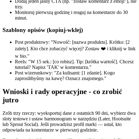
Dodaj jeden jasny CTA (np. "zostaw komentarz z emoji"), nie
trzy.
Monitoruj pierwszą godzinę i reaguj na komentarze do 30
minut.
Szablony opisów (kopiuj-wklej)
Post produktowy: "Nowość: [nazwa produktu]. Krótko: [2
zalety]. Kto chce zobaczyć więcej? Zostaw ❤️ i kliknij w link
w bio."
Reels: "W 15 sek.: [co robisz]. Tip: [krótka wartość]. Chcesz
tutorial? Napisz 'TAK' w komentarzu."
Post wizerunkowy: "Za kulisami: [1 zdanie]. Kogo
zaprosilibyśmy na kawę? Oznacz znajomego."
Wnioski i rady operacyjne - co zrobić
jutro
Zrób trzy rzeczy: wyeksportuj dane z ostatnich 90 dni, wybierz dwa
sloty testowe i ustaw harmonogram w narzędziu (Later, Hootsuite
lub Sprout Social). Jeśli prowadzisz profil marki — ustal, kto
odpowiada na komentarze w pierwszej godzinie.