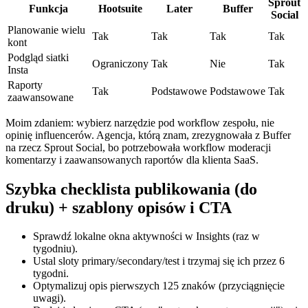
Sprout
Funkcja
Hootsuite
Later
Buffer
Social
Planowanie wielu
Tak
Tak
Tak
Tak
kont
Podgląd siatki
Ograniczony
Tak
Nie
Tak
Insta
Raporty
Tak
Podstawowe
Podstawowe
Tak
zaawansowane
Moim zdaniem: wybierz narzędzie pod workflow zespołu, nie
opinię influencerów. Agencja, którą znam, zrezygnowała z Buffer
na rzecz Sprout Social, bo potrzebowała workflow moderacji
komentarzy i zaawansowanych raportów dla klienta SaaS.
Szybka checklista publikowania (do
druku) + szablony opisów i CTA
Sprawdź lokalne okna aktywności w Insights (raz w
tygodniu).
Ustal sloty primary/secondary/test i trzymaj się ich przez 6
tygodni.
Optymalizuj opis pierwszych 125 znaków (przyciągnięcie
uwagi).