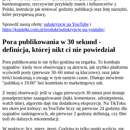
harmonogramy, rzeczywiste przykłady marek i influencerów z
Polski, instrukcje jak testować godziny publikacji oraz listę narzędzi,
które przyspieszą pracę.
Sprawdź naszą ofertę:
subskrypcje na YouTube
i
https://kuplajki.com.pl/produkt/subskrypcje-na-youtube/
.
Pora publikowania w 30 sekund -
definicja, której nikt ci nie powiedział
Pora publikowania to nie tylko godzina na zegarku. To kombajn
sygnałów: kiedy twoi obserwujący są aktywni, jak szybko platforma
wyświetli posty (pierwsze 30–60 minut są kluczowe), oraz jakie
treści konkurują o uwagę w tym samym czasie. Dlatego mówienie
"publikuj o 19:00" bez kontekstu to marketingowy mit.
Z mojej obserwacji: jeśli w ciągu pierwszych 30 minut post dostaje
ponadprzeciętne zaangażowanie (lajki, komentarze, udostępnienia,
watch time), algorytm daje mu dodatkową ekspozycję. Na TikToku
ten okres jest krótszy; na YouTube liczy się pierwsze 24 godziny dla
sygnałów rankingowych, ale pierwsze 2 godziny definiują, czy film
trafi do dalszych rekomendacji.
W praktyce: licz, mierz, iteruj. Godzina to tylko punkt wyjścia, nie