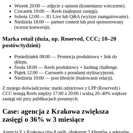
Wtorek 20:00 — zdjęcie z opisem (komentarze wieczorne).
Czwartek 19:00 — Reels (najlepsze zasięgi).
Sobota 12:00 — IG Live lub Q&A (wyższe zaangażowanie).
Niedziela 18:00 — partner content lub post sponsorowany
(wzrost konwersji).
Marka retail (duża, np. Reserved, CCC; 10–20
postów/tydzień)
Poniedziałek 08:00 — Promocja produktowa + link do
sklepu.
Środa 18:00 — Reels produktowy + hashtag challenge.
Piątek 12:00 — Carousels z poradami stylizacyjnymi.
Niedziela 10:00 — post lifestyle (budowanie relacji).
Z mojego doświadczenia: marki odzieżowe z LPP (Reserved) i
CCC testują Reels między 17:00 a 20:00 i widzą 20–40% większe
zasięgi niż przy publikacjach porannych.
Case: agencja z Krakowa zwiększa
zasięgi o 36% w 3 miesiące
Agencja Y z Krakowa (ma 8 osób, obsługuje 5 klientów z sektorów