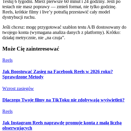
Testuj 6 tygodni. Mierz pierwsze 60 minut i 24 godziny. Jeśli po
testach nie masz poprawy — zmień format, nie tylko godzinę.
Reels, krótkie filmy i live’y potrafią przestawić cały model
dystrybucji ruchu.
Jeśli chcesz: mogę przygotować szablon testu A/B dostosowany do
twojego konta (wymagana analiza danych z platformy). Krótko:
działaj metrycznie, nie „na czuja”.
Może Cię zainteresować
Reels
Jak Boostować Zasięg na Facebook Reels w 2026 roku?
Sprawdzone Metody
Wzrost zasięgów
Dlaczego Twoje filmy na TikToku nie zdobywają wyświetleń?
Reels
Jak Instagram Reels naprawdę promuje konta z małą liczbą
obserwujących