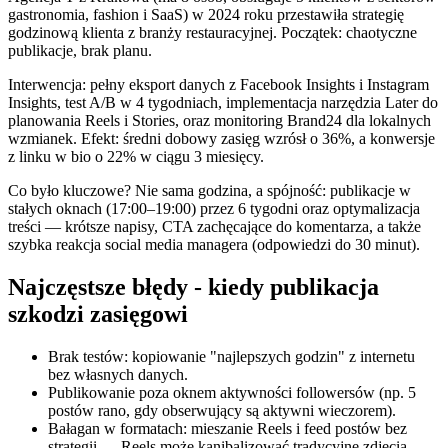
gastronomia, fashion i SaaS) w 2024 roku przestawiła strategię
godzinową klienta z branży restauracyjnej. Początek: chaotyczne
publikacje, brak planu.
Interwencja: pełny eksport danych z Facebook Insights i Instagram
Insights, test A/B w 4 tygodniach, implementacja narzędzia Later do
planowania Reels i Stories, oraz monitoring Brand24 dla lokalnych
wzmianek. Efekt: średni dobowy zasięg wzrósł o 36%, a konwersje
z linku w bio o 22% w ciągu 3 miesięcy.
Co było kluczowe? Nie sama godzina, a spójność: publikacje w
stałych oknach (17:00–19:00) przez 6 tygodni oraz optymalizacja
treści — krótsze napisy, CTA zachęcające do komentarza, a także
szybka reakcja social media managera (odpowiedzi do 30 minut).
Najczęstsze błędy - kiedy publikacja
szkodzi zasięgowi
Brak testów: kopiowanie "najlepszych godzin" z internetu
bez własnych danych.
Publikowanie poza oknem aktywności followersów (np. 5
postów rano, gdy obserwujący są aktywni wieczorem).
Bałagan w formatach: mieszanie Reels i feed postów bez
strategii — Reels może kanibalizować tradycyjne zdjęcia.