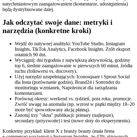
natychmiastowym zaangażowaniem (komentarze, udostępnienia)
będą dystrybuowane dalej.
Jak odczytać swoje dane: metryki i
narzędzia (konkretne kroki)
Wejdź do natywnej analityki: YouTube Studio, Instagram
Insights, TikTok Analytics, Facebook Insights. Zrób eksport
ostatnich 90 dni.
Wyciągnij: dni tygodnia z największą aktywnością, godziny
top 6, średnie zaangażowanie w pierwszych 60 minut, źródła
ruchu (followersi vs. discovery).
Użyj narzędzi uzupełniających: Iconosquare i Sprout Social
dla Insta (porównanie godzin), Brand24 i Sotrender do
monitoringu wzmianek, Napoleoncat dla zarządzania
komentarzami.
Porównaj okresy: weekend vs. tydzień, pora roku, promocje.
Zwróć uwagę na anomalia (np. wzrost w piątki między 18–20
może być spowodowany akcją płatną).
Zanotuj trzy "okna" publikacji: primary (najlepsze),
secondary (przyzwoite) i test (nowe sloty do eksperymentu).
Konkretny przykład: klient X z branży beauty (mała firma
e‑commerce) wyciągnął z Instagram Insights, że 42% aktywnych