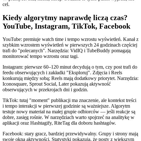
cel.
Kiedy algorytmy naprawdę liczą czas?
YouTube, Instagram, TikTok, Facebook
YouTube: premiuje watch time i tempo wzrostu wyświetleń. Kanał z
szybkim wzrostem wyświetleń w pierwszych 24 godzinach częściej
trafi do "polecanych". Narzędzia: VidIQ i TubeBuddy pomagają
monitorować tempo wzrostu oraz tagi.
Instagram: pierwsze 60–120 minut decydują o tym, czy post trafi do
feedu obserwujących i zakładki "Eksploruj". Zdjęcia i Reels
konkurują między sobą; Reels mają dodatkowy priorytet. Narzędzia:
Iconosquare, Sprout Social, Later pokazują aktywność
obserwujących w przekrojach dni i godzin.
TikTok: tutaj "moment" publikacji ma znaczenie, ale kontekst treści
i tempo interakcji w pierwszej godzinie są ważniejsze. Algorytm
testuje nowy materiał na małej grupie odbiorców — jeśli reakcje są
dobre, zasięg rośnie. W narzędziach warto spojrzeć na analitykę w
aplikacji oraz Hashtagify, RiteTag dla doboru hashtagów.
Facebook: stary gracz, bardziej przewidywalny. Grupy i strony mają
swoje okna aktywności. Statystyki pokazują, że posty z większym