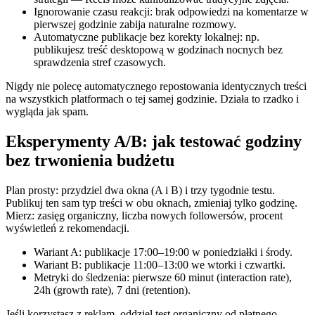
Ignorowanie czasu reakcji: brak odpowiedzi na komentarze w
pierwszej godzinie zabija naturalne rozmowy.
Automatyczne publikacje bez korekty lokalnej: np.
publikujesz treść desktopową w godzinach nocnych bez
sprawdzenia stref czasowych.
Nigdy nie polecę automatycznego repostowania identycznych treści
na wszystkich platformach o tej samej godzinie. Działa to rzadko i
wygląda jak spam.
Eksperymenty A/B: jak testować godziny
bez trwonienia budżetu
Plan prosty: przydziel dwa okna (A i B) i trzy tygodnie testu.
Publikuj ten sam typ treści w obu oknach, zmieniaj tylko godzinę.
Mierz: zasięg organiczny, liczba nowych followersów, procent
wyświetleń z rekomendacji.
Wariant A: publikacje 17:00–19:00 w poniedziałki i środy.
Wariant B: publikacje 11:00–13:00 we wtorki i czwartki.
Metryki do śledzenia: pierwsze 60 minut (interaction rate),
24h (growth rate), 7 dni (retention).
Jeśli korzystasz z reklam, oddziel test organiczny od płatnego.