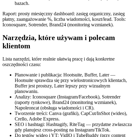
bazach.
Raport: prosty miesięczny dashboard: zasięg organiczny, zasięg
płatny, zaangażowanie %, liczba wiadomości, koszt/lead. Tools:
Iconosquare, Sotrender, Brand24 (monitoring wzmianek).
Narzędzia, które używam i polecam
klientom
Lista narzędzi, które realnie ułatwią pracę i dają konkretne
oszczędności czasu:
Planowanie i publikacja: Hootsuite, Buffer, Later —
Hootsuite sprawdza się przy wielostronicowych klientach,
Buffer jest prostszy, Later lepszy przy wizualnym
planowaniu.
Analizy: Iconosquare (Instagram/Facebook), Sotrender
(raporty rynkowe), Brand24 (monitoring wzmianek),
Napoleoncat (obsługa wiadomości i CR).
Tworzenie treści: Canva (grafiki), CapCut/InShot (wideo),
Crello, Adobe Express.
SEO i hashtagi: Hashtagify, RiteTag — przydatne zwłaszcza
gdy planujesz cross-posting na Instagram/TikTok.
Do testów wideo i YT: VidIQ i TubeBuddy (przy content