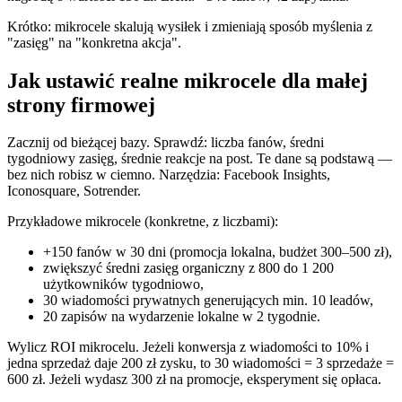
Krótko: mikrocele skalują wysiłek i zmieniają sposób myślenia z
"zasięg" na "konkretna akcja".
Jak ustawić realne mikrocele dla małej
strony firmowej
Zacznij od bieżącej bazy. Sprawdź: liczba fanów, średni
tygodniowy zasięg, średnie reakcje na post. Te dane są podstawą —
bez nich robisz w ciemno. Narzędzia: Facebook Insights,
Iconosquare, Sotrender.
Przykładowe mikrocele (konkretne, z liczbami):
+150 fanów w 30 dni (promocja lokalna, budżet 300–500 zł),
zwiększyć średni zasięg organiczny z 800 do 1 200
użytkowników tygodniowo,
30 wiadomości prywatnych generujących min. 10 leadów,
20 zapisów na wydarzenie lokalne w 2 tygodnie.
Wylicz ROI mikrocelu. Jeżeli konwersja z wiadomości to 10% i
jedna sprzedaż daje 200 zł zysku, to 30 wiadomości = 3 sprzedaże =
600 zł. Jeżeli wydasz 300 zł na promocje, eksperyment się opłaca.