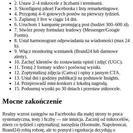
2. Ustaw 2–4 mikrocele z liczbami i terminami.
3. Skonfiguruj piksel Facebooka i listy remarketingowe.
4. Przygotuj 4–6 gotowych postów na pierwszy tydzień.
5. Zaplanuj 1 live w ciągu 14 dni.
6. Uruchom 1 kampanię promującą post (budżet 300–600 zł).
7. Stwórz prosty formularz leadowy (Messenger/Google
Forms).
8. Ustal harmonogram odpowiadania na wiadomości (max 24
h).
9. Włącz monitoring wzmianek (Brand24 lub darmowe
alerty).
10. Zachęć klientów do zostawiania opinii i zdjęć (UGC).
11. Testuj 2 formaty wideo i porównaj wyniki.
12. Zoptymalizuj zdjęcia (Canva) i opisy z jasnym CTA.
13. Ustal dni i godziny publikacji na podstawie Insights.
14. Przeprowadź mini-konkurs z lokalną nagrodą.
15. Podsumuj wyniki po 30 dniach i przestaw mikrocele.
Mocne zakończenie
Realny wzrost zasięgów na Facebooku dla małej strony to praca
systematyczna, testy i liczby — nie intuicja. Zacznij od mikrocelów,
mierz co tydzień i optymalizuj; narzędzia (Hootsuite, Napoleoncat,
Brand24) robią robotę, ale to pomysł i egzekucja decydują o