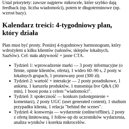
Ustal priorytety: zawsze najpierw mikrocele, które szybko dają
feedback (np. liczba wiadomości), potem te długoterminowe (np.
wzrost bazy).
Kalendarz treści: 4-tygodniowy plan,
który działa
Plan musi być prosty. Poniżej 4-tygodniowy harmonogram, który
wdrożyłem u kilku klientów (salonów, sklepów lokalnych,
SaaSów). Cel: stała aktywność + jasne CTA.
Tydzień 1: wprowadzenie marki — 3 posty informacyjne (o
firmie, opinie klientów, oferta), 1 wideo 60–90 s, 2 posty w
lokalnych grupach, 1 promowany post (300 zł).
Tydzień 2: wartość + interakcje — 2 posty poradnikowe, 1
ankieta, 1 karuzela produktów, 1 transmisja live Q&A (30
min), 1 boost posta z celem "wiadomości".
Tydzień 3: społeczność — konkurs (udostępnienie +
komentarz), 2 posty UGC (user generated content), 1 studium
przypadku klienta, 1 relacja "behind the scenes".
Tydzień 4: konwersja — wydarzenie (online/offline), 2 posty
z ofertą limitowaną, 1 follow-up do uczestników wydarzenia,
analiza wyników i korekta mikrocelów.