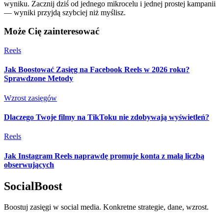
wyniku. Zacznij dziś od jednego mikrocelu i jednej prostej kampanii
— wyniki przyjdą szybciej niż myślisz.
Może Cię zainteresować
Reels
Jak Boostować Zasięg na Facebook Reels w 2026 roku?
Sprawdzone Metody
Wzrost zasięgów
Dlaczego Twoje filmy na TikToku nie zdobywają wyświetleń?
Reels
Jak Instagram Reels naprawdę promuje konta z małą liczbą
obserwujących
SocialBoost
Boostuj zasięgi w social media. Konkretne strategie, dane, wzrost.