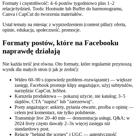
Formaty i częstotliwość: 4–6 postów tygodniowo plus 1–2
relacje/tydzień. Tools: Hootsuite lub Buffer do harmonogramu,
Canva i CapCut do tworzenia materiałów.
Ustal tematy na miesiąc z wyprzedzeniem (content pillar): oferta,
opinie, edukacja, społeczność, promocje.
Formaty postów, które na Facebooku
naprawdę działają
Nie każda treść jest równa. Oto formaty, które regularnie przynoszą
wynik dla małych stron (i jak je zrobić):
Wideo 60–90 s (opowiedz problem–rozwiązanie) — większe
zasięgi, Facebook promuje klipy angażujące, użyj subtytulów,
narzędzia: CapCut, InShot.
Karuzela produktowa — pokazuj użycie, nie katalog; 3–5
slajdów, CTA "napisz" lub "zarezerwuj".
Posty angażujące: ankiety, pytania otwarte, prośba o opinię —
celem jest komentarz, nie tylko polubienie.
Transmisje live 20–40 min — demonstracja usługi, Q&A; w
2024 livey często dawały 2–3x więcej zasięgu niż
standardowy post.
Relacje "behind the scenes" i UGC — autentyczność