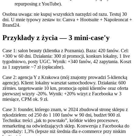
repurposing z YouTube).
Osobna uwaga: nie kupuj wszystkich narzędzi od razu. Testuj 30
dni. U mnie typowy zestaw to: Canva + Hootsuite + Napoleoncat +
Brand24.
Przykłady z życia — 3 mini-case'y
Case 1: salon beauty (klientka z Poznania). Baza: 420 fanów. Cel:
+300 w 60 dni. Działania: 300 zł promocji, konkurs lokalny, 1 live
tygodniowo, posty UGC. Wynik: +340 fanów, 42 zapytania. Koszt
za 1 zapytanie ~7 zł (opłacalne).
Case 2: agencja Y z Krakowa (mój znajomy prowadzi 5-kliencką
agencję). Klient: lokalny warsztat samochodowy. Działania: 600
zł/mies. targetowanie 10 km, promocja opinii klientów oraz oferta
pierwszej wizyty -20%. Wynik: +20% wizyt z Facebooka w 3
miesiące, CPM ok. 9 zł.
Case 3: founder, którego znam, w 2024 zbudował stronę sklepu z
rękodziełem: od 250 do 1 100 fanów w 90 dni, budżet 900 zł.
Technika: treści „jak to powstało”, krótkie wideo procesowe,
remarketing na odwiedzających sklep. Konwersja z Facebooka do
sprzedaży: 1,3% (lepsze niż średnia dla e‑commerce przy niskim