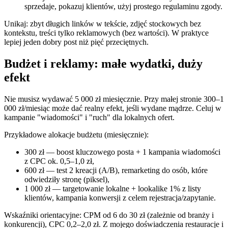
sprzedaje, pokazuj klientów, użyj prostego regulaminu zgody.
Unikaj: zbyt długich linków w tekście, zdjęć stockowych bez
kontekstu, treści tylko reklamowych (bez wartości). W praktyce
lepiej jeden dobry post niż pięć przeciętnych.
Budżet i reklamy: małe wydatki, duży
efekt
Nie musisz wydawać 5 000 zł miesięcznie. Przy małej stronie 300–1
000 zł/miesiąc może dać realny efekt, jeśli wydane mądrze. Celuj w
kampanie "wiadomości" i "ruch" dla lokalnych ofert.
Przykładowe alokacje budżetu (miesięcznie):
300 zł — boost kluczowego posta + 1 kampania wiadomości
z CPC ok. 0,5–1,0 zł,
600 zł — test 2 kreacji (A/B), remarketing do osób, które
odwiedziły stronę (piksel),
1 000 zł — targetowanie lokalne + lookalike 1% z listy
klientów, kampania konwersji z celem rejestracja/zapytanie.
Wskaźniki orientacyjne: CPM od 6 do 30 zł (zależnie od branży i
konkurencji), CPC 0,2–2,0 zł. Z mojego doświadczenia restauracje i