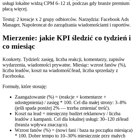
usługi lokalne widzą CPM 6–12 zł, podczas gdy branże premium
płacą więcej.
Testuj: 2 kreacje x 2 grupy odbiorców. Narzędzia: Facebook Ads
Manager, Napoleoncat do zarządzania wiadomościami i raportów.
Mierzenie: jakie KPI śledzić co tydzień i
co miesiąc
Konkrety. Tydzień: zasięg, liczba reakcji, komentarzy, zapisów
wydarzenia, wiadomości prywatne. Miesiąc: wzrost fanów (%),
liczba leadów, koszt na wiadomość/lead, liczba sprzedaży z
Facebooka.
Formuły, które stosuję:
Zaangażowanie (%) = (reakcje + komentarze +
udostępnienia) / zasięg * 100. Cel dla małej strony: 3–8%
(jeśli spada poniżej 2% — trzeba zmieniać treść).
Koszt na lead = miesięczny budżet reklamowy / liczba
leadów z kampanii. Cel dla lokalnej usługi: 30–120 zł/lead
(branża wpływa znacząco).
Wzrost fanów (%) = (nowi fani / baza na początku miesiąca)
* 100. Dobre tempo to 10–30% miesięcznie przy małych