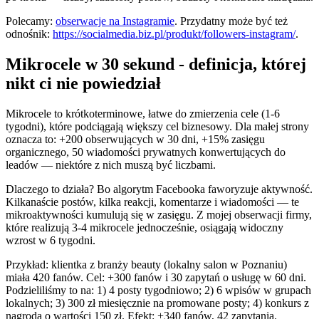
Polecamy:
obserwacje na Instagramie
. Przydatny może być też
odnośnik:
https://socialmedia.biz.pl/produkt/followers-instagram/
.
Mikrocele w 30 sekund - definicja, której
nikt ci nie powiedział
Mikrocele to krótkoterminowe, łatwe do zmierzenia cele (1-6
tygodni), które podciągają większy cel biznesowy. Dla małej strony
oznacza to: +200 obserwujących w 30 dni, +15% zasięgu
organicznego, 50 wiadomości prywatnych konwertujących do
leadów — niektóre z nich muszą być liczbami.
Dlaczego to działa? Bo algorytm Facebooka faworyzuje aktywność.
Kilkanaście postów, kilka reakcji, komentarze i wiadomości — te
mikroaktywności kumulują się w zasięgu. Z mojej obserwacji firmy,
które realizują 3-4 mikrocele jednocześnie, osiągają widoczny
wzrost w 6 tygodni.
Przykład: klientka z branży beauty (lokalny salon w Poznaniu)
miała 420 fanów. Cel: +300 fanów i 30 zapytań o usługę w 60 dni.
Podzieliliśmy to na: 1) 4 posty tygodniowo; 2) 6 wpisów w grupach
lokalnych; 3) 300 zł miesięcznie na promowane posty; 4) konkurs z
nagrodą o wartości 150 zł. Efekt: +340 fanów, 42 zapytania.