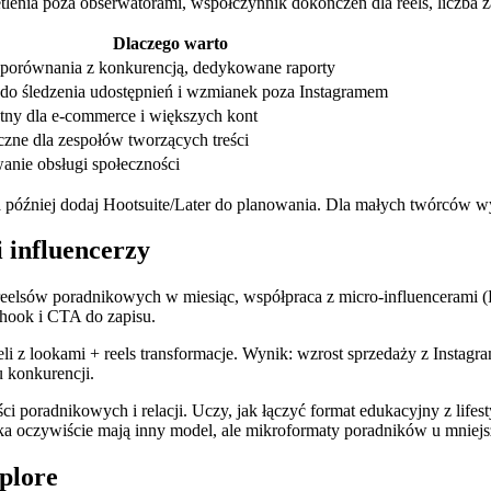
etlenia poza obserwatorami, współczynnik dokończeń dla reels, liczba
Dlaczego warto
porównania z konkurencją, dedykowane raporty
do śledzenia udostępnień i wzmianek poza Instagramem
tny dla e‑commerce i większych kont
czne dla zespołów tworzących treści
anie obsługi społeczności
óźniej dodaj Hootsuite/Later do planowania. Dla małych twórców wysta
 influencerzy
 reelsów poradnikowych w miesiąc, współpraca z micro‑influencerami 
hook i CTA do zapisu.
li z lookami + reels transformacje. Wynik: wzrost sprzedaży z Instagra
 konkurencji.
 poradnikowych i relacji. Uczy, jak łączyć format edukacyjny z lifest
 oczywiście mają inny model, ale mikroformaty poradników u mniejs
plore