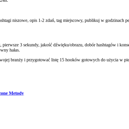
 24h.
shtagi niszowe, opis 1‑2 zdań, tag miejscowy, publikuj w godzinach p
at, pierwsze 3 sekundy, jakość dźwięku/obrazu, dobór hashtagów i kons
owny hałas.
twojej branży i przygotować listę 15 hooków gotowych do użycia w p
zone Metody