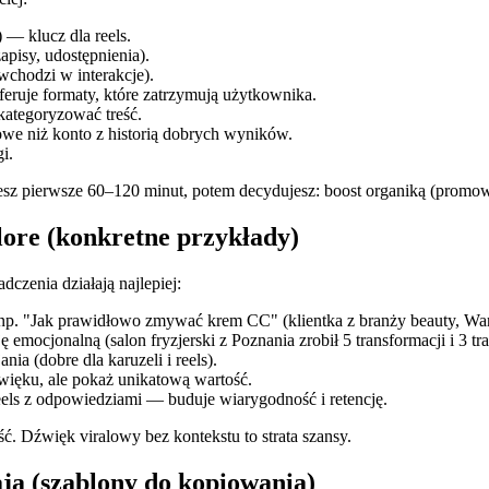
— klucz dla reels.
apisy, udostępnienia).
wchodzi w interakcje).
eferuje formaty, które zatrzymują użytkownika.
kategoryzować treść.
towe niż konto z historią dobrych wyników.
i.
ujesz pierwsze 60–120 minut, potem decydujesz: boost organiką (pro
plore (konkretne przykłady)
czenia działają najlepiej:
np. "Jak prawidłowo zmywać krem CC" (klientka z branży beauty, W
mocjonalną (salon fryzjerski z Poznania zrobił 5 transformacji i 3 tra
nia (dobre dla karuzeli i reels).
więku, ale pokaż unikatową wartość.
eels z odpowiedziami — buduje wiarygodność i retencję.
ść. Dźwięk viralowy bez kontekstu to strata szansy.
ają (szablony do kopiowania)