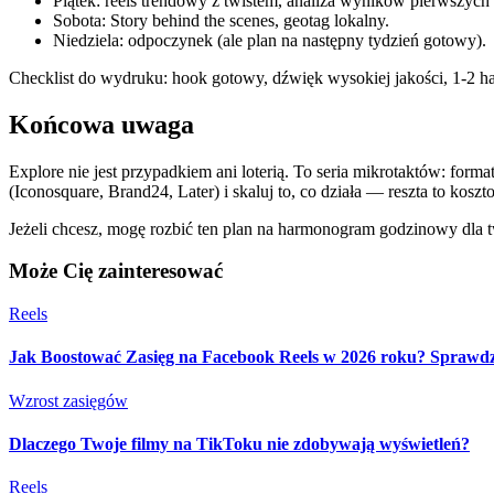
Piątek: reels trendowy z twistem, analiza wyników pierwszych
Sobota: Story behind the scenes, geotag lokalny.
Niedziela: odpoczynek (ale plan na następny tydzień gotowy).
Checklist do wydruku: hook gotowy, dźwięk wysokiej jakości, 1‑2 ha
Końcowa uwaga
Explore nie jest przypadkiem ani loterią. To seria mikrotaktów: form
(Iconosquare, Brand24, Later) i skaluj to, co działa — reszta to koszt
Jeżeli chcesz, mogę rozbić ten plan na harmonogram godzinowy dla 
Może Cię zainteresować
Reels
Jak Boostować Zasięg na Facebook Reels w 2026 roku? Sprawd
Wzrost zasięgów
Dlaczego Twoje filmy na TikToku nie zdobywają wyświetleń?
Reels