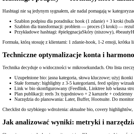
Hashtagi nie są jedynym sygnałem, ale nadal pomagają w kategoryzac
Szablon podpisu dla poradnika: hook (1 zdanie) + 3 kroki (bulle
Szablon dla transformacji: problem — proces (3 kroki) — rezu
Przykładowe hashtagi: #pielęgnacjaSkóry (niszowy), #beautyHa
Formuła, którą stosuję z klientami: 1 zdanie‑hook, 1‑2 emoji, krótka 
Techniczne optymalizacje konta i harmono
Technika decyduje o widoczności w mikrosekundach. Oto lista rzecz
Uzupełnione bio: jasna kategoria, słowa kluczowe; użyj ikonki lo
Stałe formaty: highlighty z 3‑5 kategoriami, feed spójny wizua
Link w bio skonfigurowany (Feedlink, Linktree lub własna stro
Plan publikacji: reels 3x tygodniowo + 2 karuzele + codzienny S
Narzędzia do planowania: Later, Buffer, Hootsuite. Do monito
Checklist do szybkiego wdrożenia: aktualne bio, covery highlightów,
Jak analizować wyniki: metryki i narzędz