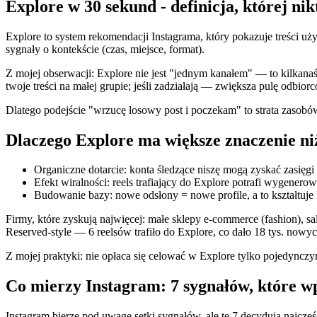
Explore w 30 sekund - definicja, której nik
Explore to system rekomendacji Instagrama, który pokazuje treści uż
sygnały o kontekście (czas, miejsce, format).
Z mojej obserwacji: Explore nie jest "jednym kanałem" — to kilkanaśc
twoje treści na małej grupie; jeśli zadziałają — zwiększa pulę odbior
Dlatego podejście "wrzucę losowy post i poczekam" to strata zasobów
Dlaczego Explore ma większe znaczenie niż
Organiczne dotarcie: konta śledzące niszę mogą zyskać zasięgi
Efekt wiralności: reels trafiający do Explore potrafi wygene
Budowanie bazy: nowe odsłony = nowe profile, a to kształtuje 
Firmy, które zyskują najwięcej: małe sklepy e‑commerce (fashion), s
Reserved‑style — 6 reelsów trafiło do Explore, co dało 18 tys. now
Z mojej praktyki: nie opłaca się celować w Explore tylko pojedynczy
Co mierzy Instagram: 7 sygnałów, które 
Instagram bierze pod uwagę setki sygnałów, ale te 7 decydują najczęśc