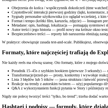
Obejrzenia do końca / współczynnik dokończeń (time watched) 
Częstotliwość interakcji pierwszej godziny (lajki, komentarze, z
Sygnały personalne użytkownika (co oglądał wcześniej, z kim 
Format i tempo (krótki film, karuzela, zdjęcie) — Instagram pr
Metadane: opis, hashtagi, lokalizacja — pomagają systemowi s
Autor treści i jego historia — profil nowy ma krótsze okno tes
Bezpieczeństwo treści — reporty lub naruszenia obniżają zasięg
W praktyce: obowiązuje zasada test‑and‑scale. Publikujesz, obserw
Formaty, które najczęściej trafiają do Ex
Nie każdy reels ma równą szansę. Oto formaty, które z mojego doświad
Poradnik 15–45s z szybkim hookiem (pierwsze 3 sekundy) — 
Transformacje/przed‑po — prosty, konkretny i wywołuje reakcję e
Lista 3 błędów lub 5 trików — jasna struktura i łatwość przewija
Reakcje na trendy z autorskim twistem — użyj popularnego dź
Q&A z wykorzystaniem funkcji pytania w Story i późniejszy r
Nigdy nie polecę tworzyć treści "tylko, bo trend"; trzeba dodać warto
Hashtagi i podpisy — formuły, które dział