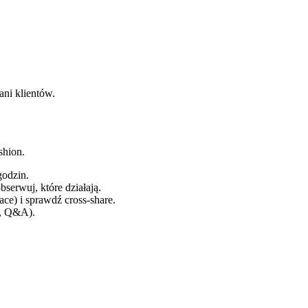
ani klientów.
shion.
godzin.
serwuj, które działają.
e) i sprawdź cross‑share.
l, Q&A).