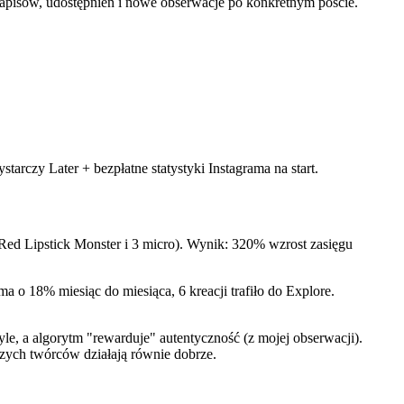
 zapisów, udostępnień i nowe obserwacje po konkretnym poście.
rczy Later + bezpłatne statystyki Instagrama na start.
(Red Lipstick Monster i 3 micro). Wynik: 320% wzrost zasięgu
ma o 18% miesiąc do miesiąca, 6 kreacji trafiło do Explore.
yle, a algorytm "rewarduje" autentyczność (z mojej obserwacji).
zych twórców działają równie dobrze.