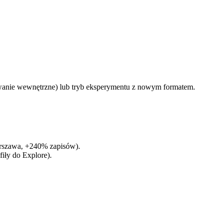
mowanie wewnętrzne) lub tryb eksperymentu z nowym formatem.
arszawa, +240% zapisów).
fiły do Explore).