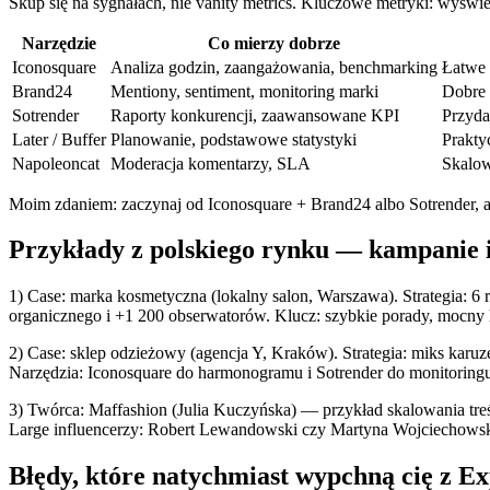
Skup się na sygnałach, nie vanity metrics. Kluczowe metryki: wyświ
Narzędzie
Co mierzy dobrze
Iconosquare
Analiza godzin, zaangażowania, benchmarking
Łatwe 
Brand24
Mentiony, sentiment, monitoring marki
Dobre 
Sotrender
Raporty konkurencji, zaawansowane KPI
Przyda
Later / Buffer
Planowanie, podstawowe statystyki
Prakty
Napoleoncat
Moderacja komentarzy, SLA
Skalow
Moim zdaniem: zaczynaj od Iconosquare + Brand24 albo Sotrender, a p
Przykłady z polskiego rynku — kampanie i
1) Case: marka kosmetyczna (lokalny salon, Warszawa). Strategia: 6
organicznego i +1 200 obserwatorów. Klucz: szybkie porady, mocny 
2) Case: sklep odzieżowy (agencja Y, Kraków). Strategia: miks karuze
Narzędzia: Iconosquare do harmonogramu i Sotrender do monitoringu
3) Twórca: Maffashion (Julia Kuczyńska) — przykład skalowania treści
Large influencerzy: Robert Lewandowski czy Martyna Wojciechowska
Błędy, które natychmiast wypchną cię z Ex