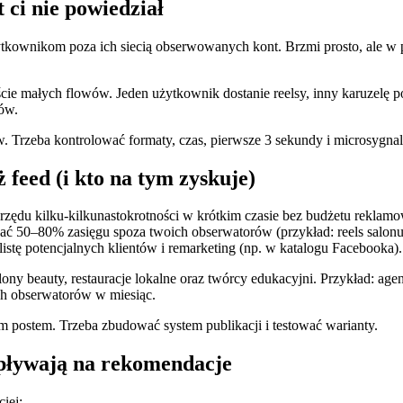
t ci nie powiedział
ytkownikom poza ich siecią obserwowanych kont. Brzmi prosto, ale w pr
ie małych flowów. Jeden użytkownik dostanie reelsy, inny karuzelę pora
ców.
. Trzeba kontrolować formaty, czas, pierwsze 3 sekundy i microsygnaly
 feed (i kto na tym zyskuje)
 rzędu kilku-kilkunastokrotności w krótkim czasie bez budżetu reklam
rować 50–80% zasięgu spoza twoich obserwatorów (przykład: reels sal
listę potencjalnych klientów i remarketing (np. w katalogu Facebooka).
alony beauty, restauracje lokalne oraz twórcy edukacyjni. Przykład: a
ych obserwatorów w miesiąc.
m postem. Trzeba zbudować system publikacji i testować warianty.
wpływają na rekomendacje
iej: