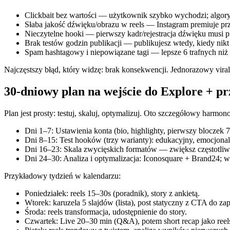
Clickbait bez wartości — użytkownik szybko wychodzi; algor
Słaba jakość dźwięku/obrazu w reels — Instagram premiuje pr
Nieczytelne hooki — pierwszy kadr/rejestracja dźwięku musi p
Brak testów godzin publikacji — publikujesz wtedy, kiedy nikt 
Spam hashtagowy i niepowiązane tagi — lepsze 6 trafnych niż
Najczęstszy błąd, który widzę: brak konsekwencji. Jednorazowy viral
30‑dniowy plan na wejście do Explore + p
Plan jest prosty: testuj, skaluj, optymalizuj. Oto szczegółowy harmon
Dni 1–7: Ustawienia konta (bio, highlighty, pierwszy bloczek 7 
Dni 8–15: Test hooków (trzy warianty): edukacyjny, emocjonaln
Dni 16–23: Skala zwycięskich formatów — zwiększ częstotliwo
Dni 24–30: Analiza i optymalizacja: Iconosquare + Brand24; wyb
Przykładowy tydzień w kalendarzu:
Poniedziałek: reels 15–30s (poradnik), story z ankietą.
Wtorek: karuzela 5 slajdów (lista), post statyczny z CTA do zap
Środa: reels transformacja, udostępnienie do story.
Czwartek: Live 20–30 min (Q&A), potem short recap jako reel