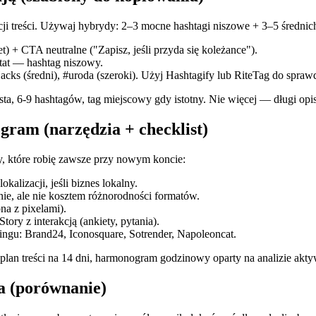
ji treści. Używaj hybrydy: 2–3 mocne hashtagi niszowe + 3–5 średnich
t) + CTA neutralne ("Zapisz, jeśli przyda się koleżance").
ltat — hashtag niszowy.
cks (średni), #uroda (szeroki). Użyj Hashtagify lub RiteTag do spraw
lista, 6‑9 hashtagów, tag miejscowy gdy istotny. Nie więcej — długi opi
gram (narzędzia + checklist)
y, które robię zawsze przy nowym koncie:
kalizacji, jeśli biznes lokalny.
lnie, ale nie kosztem różnorodności formatów.
na z pixelami).
tory z interakcją (ankiety, pytania).
ringu: Brand24, Iconosquare, Sotrender, Napoleoncat.
 plan treści na 14 dni, harmonogram godzinowy oparty na analizie akty
ia (porównanie)