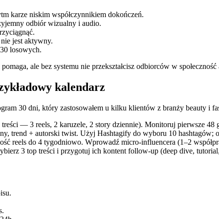
ytm karze niskim współczynnikiem dokończeń.
zyjemny odbiór wizualny i audio.
rzyciągnąć.
nie jest aktywny.
 30 losowych.
 pomaga, ale bez systemu nie przekształcisz odbiorców w społeczność 
rzykładowy kalendarz
ogram 30 dni, który zastosowałem u kilku klientów z branży beauty i fa
treści — 3 reels, 2 karuzele, 2 story dziennie). Monitoruj pierwsze 48 
y, trend + autorski twist. Użyj Hashtagify do wyboru 10 hashtagów; ob
ść reels do 4 tygodniowo. Wprowadź micro‑influencera (1–2 współprac
ierz 3 top treści i przygotuj ich kontent follow‑up (deep dive, tutoria
isu.
s.