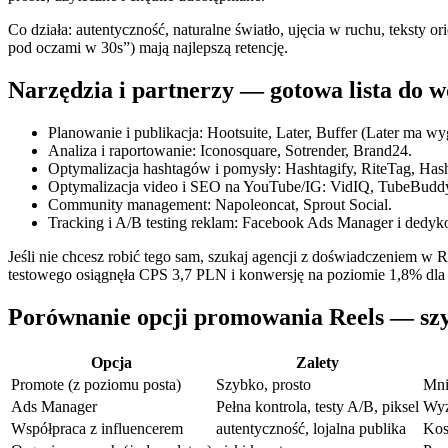
Co działa: autentyczność, naturalne światło, ujęcia w ruchu, teksty
pod oczami w 30s”) mają najlepszą retencję.
Narzędzia i partnerzy — gotowa lista do 
Planowanie i publikacja: Hootsuite, Later, Buffer (Later ma w
Analiza i raportowanie: Iconosquare, Sotrender, Brand24.
Optymalizacja hashtagów i pomysły: Hashtagify, RiteTag, Hasht
Optymalizacja video i SEO na YouTube/IG: VidIQ, TubeBuddy 
Community management: Napoleoncat, Sprout Social.
Tracking i A/B testing reklam: Facebook Ads Manager i dedy
Jeśli nie chcesz robić tego sam, szukaj agencji z doświadczeniem 
testowego osiągnęła CPS 3,7 PLN i konwersję na poziomie 1,8% dla 
Porównanie opcji promowania Reels — szy
Opcja
Zalety
Promote (z poziomu posta)
Szybko, prosto
Mni
Ads Manager
Pełna kontrola, testy A/B, piksel
Wyż
Współpraca z influencerem
autentyczność, lojalna publika
Kos