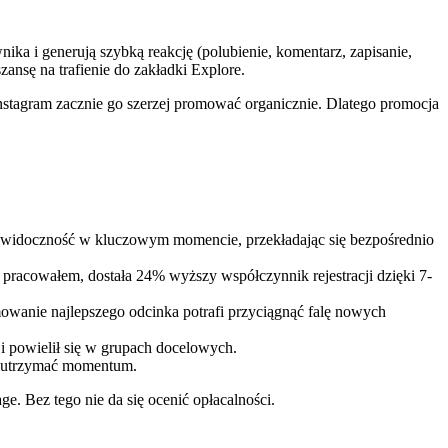
ika i generują szybką reakcję (polubienie, komentarz, zapisanie,
ansę na trafienie do zakładki Explore.
Instagram zacznie go szerzej promować organicznie. Dlatego promocja
y widoczność w kluczowym momencie, przekładając się bezpośrednio
órą pracowałem, dostała 24% wyższy współczynnik rejestracji dzięki 7-
mowanie najlepszego odcinka potrafi przyciągnąć falę nowych
y i powielił się w grupach docelowych.
i utrzymać momentum.
. Bez tego nie da się ocenić opłacalności.