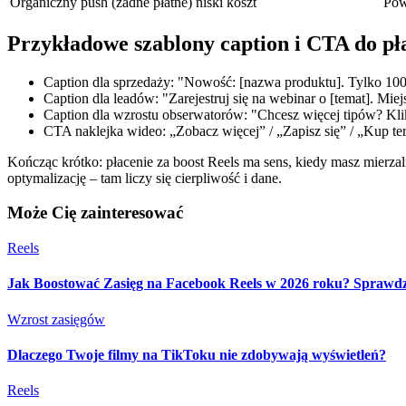
Organiczny push (żadne płatne)
niski koszt
Pow
Przykładowe szablony caption i CTA do pł
Caption dla sprzedaży: "Nowość: [nazwa produktu]. Tylko 10
Caption dla leadów: "Zarejestruj się na webinar o [temat]. Mi
Caption dla wzrostu obserwatorów: "Chcesz więcej tipów? Kli
CTA naklejka wideo: „Zobacz więcej” / „Zapisz się” / „Kup te
Kończąc krótko: płacenie za boost Reels ma sens, kiedy masz mierzalny
optymalizację – tam liczy się cierpliwość i dane.
Może Cię zainteresować
Reels
Jak Boostować Zasięg na Facebook Reels w 2026 roku? Sprawd
Wzrost zasięgów
Dlaczego Twoje filmy na TikToku nie zdobywają wyświetleń?
Reels