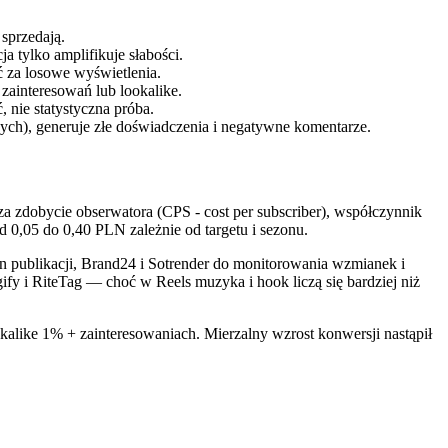
 sprzedają.
ja tylko amplifikuje słabości.
ić za losowe wyświetlenia.
zainteresowań lub lookalike.
 nie statystyczna próba.
owych), generuje złe doświadczenia i negatywne komentarze.
za zdobycie obserwatora (CPS - cost per subscriber), współczynnik
0,05 do 0,40 PLN zależnie od targetu i sezonu.
n publikacji, Brand24 i Sotrender do monitorowania wzmianek i
fy i RiteTag — choć w Reels muzyka i hook liczą się bardziej niż
alike 1% + zainteresowaniach. Mierzalny wzrost konwersji nastąpił