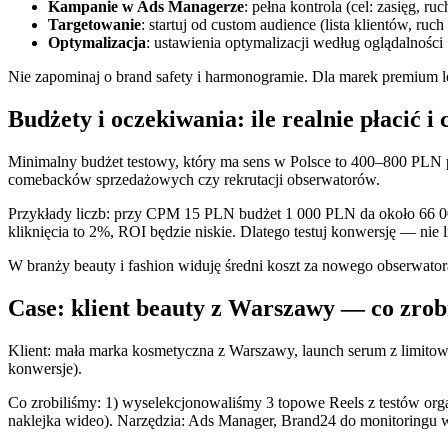
Kampanie w Ads Managerze
: pełna kontrola (cel: zasięg, 
Targetowanie
: startuj od custom audience (lista klientów, r
Optymalizacja
: ustawienia optymalizacji według oglądalności 
Nie zapominaj o brand safety i harmonogramie. Dla marek premium lep
Budżety i oczekiwania: ile realnie płacić i
Minimalny budżet testowy, który ma sens w Polsce to 400–800 PLN p
comebacków sprzedażowych czy rekrutacji obserwatorów.
Przykłady liczb: przy CPM 15 PLN budżet 1 000 PLN da około 66 000
kliknięcia to 2%, ROI będzie niskie. Dlatego testuj konwersję — nie l
W branży beauty i fashion widuję średni koszt za nowego obserw
Case: klient beauty z Warszawy — co zrobil
Klient: mała marka kosmetyczna z Warszawy, launch serum z limitow
konwersje).
Co zrobiliśmy: 1) wyselekcjonowaliśmy 3 topowe Reels z testów organ
naklejka wideo). Narzędzia: Ads Manager, Brand24 do monitoringu 