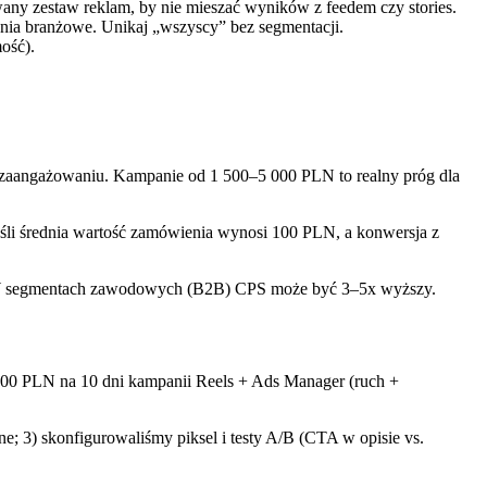
owany zestaw reklam, by nie mieszać wyników z feedem czy stories.
wania branżowe. Unikaj „wszyscy” bez segmentacji.
mość).
i zaangażowaniu. Kampanie od 1 500–5 000 PLN to realny próg dla
eśli średnia wartość zamówienia wynosi 100 PLN, a konwersja z
. W segmentach zawodowych (B2B) CPS może być 3–5x wyższy.
 000 PLN na 10 dni kampanii Reels + Ads Manager (ruch +
e; 3) skonfigurowaliśmy piksel i testy A/B (CTA w opisie vs.