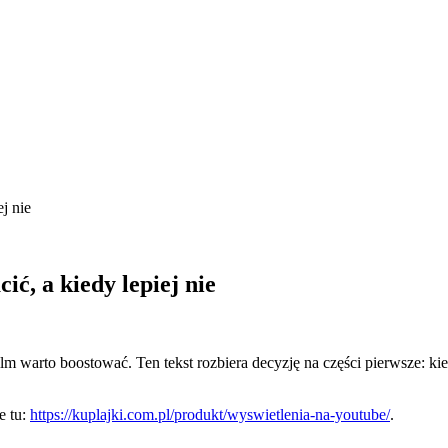
j nie
ić, a kiedy lepiej nie
m warto boostować. Ten tekst rozbiera decyzję na części pierwsze: kied
e tu:
https://kuplajki.com.pl/produkt/wyswietlenia-na-youtube/
.