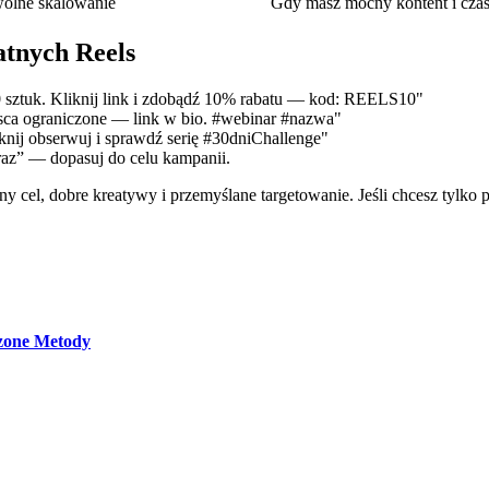
olne skalowanie
Gdy masz mocny kontent i cza
atnych Reels
0 sztuk. Kliknij link i zdobądź 10% rabatu — kod: REELS10"
ejsca ograniczone — link w bio. #webinar #nazwa"
knij obserwuj i sprawdź serię #30dniChallenge"
raz” — dopasuj do celu kampanii.
 cel, dobre kreatywy i przemyślane targetowanie. Jeśli chcesz tylko po
zone Metody