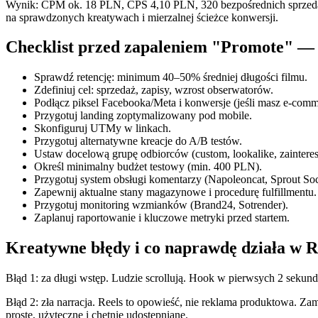
Wynik: CPM ok. 18 PLN, CPS 4,10 PLN, 320 bezpośrednich sprzedaż
na sprawdzonych kreatywach i mierzalnej ścieżce konwersji.
Checklist przed zapaleniem "Promote" — 
Sprawdź retencję: minimum 40–50% średniej długości filmu.
Zdefiniuj cel: sprzedaż, zapisy, wzrost obserwatorów.
Podłącz piksel Facebooka/Meta i konwersje (jeśli masz e‑comm
Przygotuj landing zoptymalizowany pod mobile.
Skonfiguruj UTMy w linkach.
Przygotuj alternatywne kreacje do A/B testów.
Ustaw docelową grupę odbiorców (custom, lookalike, zaintere
Określ minimalny budżet testowy (min. 400 PLN).
Przygotuj system obsługi komentarzy (Napoleoncat, Sprout Soc
Zapewnij aktualne stany magazynowe i procedurę fulfillmentu.
Przygotuj monitoring wzmianków (Brand24, Sotrender).
Zaplanuj raportowanie i kluczowe metryki przed startem.
Kreatywne błędy i co naprawdę działa w 
Błąd 1: za długi wstęp. Ludzie scrollują. Hook w pierwsych 2 sekun
Błąd 2: zła narracja. Reels to opowieść, nie reklama produktowa. Zam
proste, użyteczne i chętnie udostępniane.