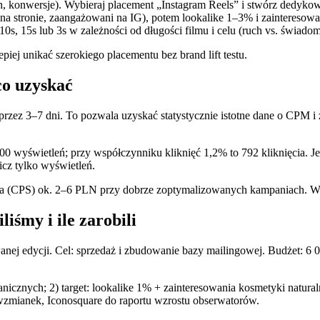
ruch, konwersje). Wybieraj placement „Instagram Reels” i stwórz dedyk
uch na stronie, zaangażowani na IG), potem lookalike 1–3% i zaintereso
10s, 15s lub 3s w zależności od długości filmu i celu (ruch vs. świado
iej unikać szerokiego placementu bez brand lift testu.
 co uzyskać
rzez 3–7 dni. To pozwala uzyskać statystycznie istotne dane o CPM 
 wyświetleń; przy współczynniku kliknięć 1,2% to 792 kliknięcia. J
icz tylko wyświetleń.
atora (CPS) ok. 2–6 PLN przy dobrze zoptymalizowanych kampaniach
iśmy i ile zarobili
anej edycji. Cel: sprzedaż i zbudowanie bazy mailingowej. Budżet: 6
icznych; 2) target: lookalike 1% + zainteresowania kosmetyki naturaln
wzmianek, Iconosquare do raportu wzrostu obserwatorów.