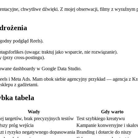
 orientacyjne, chwytliwe dźwięki. Z mojej obserwacji, filmy z wyraźny
wdrożenia
ygodny podgląd Reels).
agsforlikes (uwaga: traktuj jako wsparcie, nie rozwiązanie).
(przy cross‑postingu).
kowane dashboardy w Google Data Studio.
w Reels i Meta Ads. Mam obok siebie agencyjny przykład — agencja z 
sklepu z gadżetami.
bka tabela
Wady
Gdy warto
ej targetów, brak precyzyjnych testów
Test szybkiego kreatywu
szy próg wejścia
Kampanie konwersyjne i skalo
zt i ryzyko negatywnego dopasowania
Branding i dotarcie do niszy