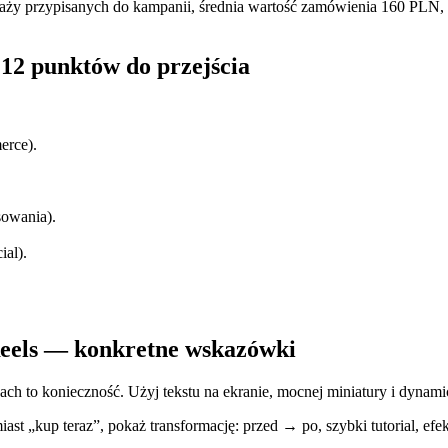
y przypisanych do kampanii, średnia wartość zamówienia 160 PLN, R
12 punktów do przejścia
erce).
sowania).
ial).
Reels — konkretne wskazówki
dach to konieczność. Użyj tekstu na ekranie, mocnej miniatury i dynam
iast „kup teraz”, pokaż transformację: przed → po, szybki tutorial, ef