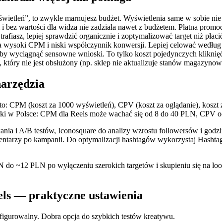
wyświetleń”, to zwykle marnujesz budżet. Wyświetlenia same w sobie nie
m i bez wartości dla widza nie zadziała nawet z budżetem. Płatna promoc
o trafiasz, lepiej sprawdzić organicznie i zoptymalizować target niż płac
a wysoki CPM i niski współczynnik konwersji. Lepiej celować według 
by wyciągnąć sensowne wnioski. To tylko koszt pojedynczych kliknięć,
h, który nie jest obsłużony (np. sklep nie aktualizuje stanów magazyn
narzędzia
to: CPM (koszt za 1000 wyświetleń), CPV (koszt za oglądanie), koszt 
ki w Polsce: CPM dla Reels może wachać się od 8 do 40 PLN, CPV od 
ia i A/B testów, Iconosquare do analizy wzrostu followersów i godzi
mentarzy po kampanii. Do optymalizacji hashtagów wykorzystaj Hashtagi
do ~12 PLN po wyłączeniu szerokich targetów i skupieniu się na look
els — praktyczne ustawienia
onfigurowalny. Dobra opcja do szybkich testów kreatywu.