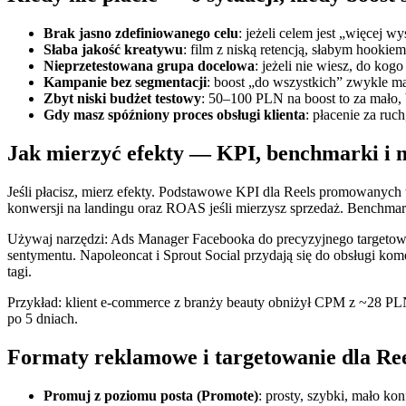
Brak jasno zdefiniowanego celu
: jeżeli celem jest „więcej 
Słaba jakość kreatywu
: film z niską retencją, słabym hookie
Nieprzetestowana grupa docelowa
: jeżeli nie wiesz, do kog
Kampanie bez segmentacji
: boost „do wszystkich” zwykle m
Zbyt niski budżet testowy
: 50–100 PLN na boost to za mało, 
Gdy masz spóźniony proces obsługi klienta
: płacenie za ruc
Jak mierzyć efekty — KPI, benchmarki i 
Jeśli płacisz, mierz efekty. Podstawowe KPI dla Reels promowanych 
konwersji na landingu oraz ROAS jeśli mierzysz sprzedaż. Benchmar
Używaj narzędzi: Ads Manager Facebooka do precyzyjnego targetowan
sentymentu. Napoleoncat i Sprout Social przydają się do obsługi ko
tagi.
Przykład: klient e‑commerce z branży beauty obniżył CPM z ~28 PLN 
po 5 dniach.
Formaty reklamowe i targetowanie dla Re
Promuj z poziomu posta (Promote)
: prosty, szybki, mało k