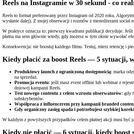
Reels na Instagramie w 30 sekund - co real
Reels to format preferowany przez Instagram od 2020 roku. Algorytm 
wysłanie dalej). Z mojej obserwacji i rozmów z menedżerami social m
W praktyce oznacza to: pierwszy kwadrans publikacji decyduje. Jeśl
płatna ma sens głównie wtedy, gdy możesz w tym oknie wywołać efekt
Konsekwencja: nie boostuj każdego filmu. Testuj, mierz retencję i pie
Kiedy płacić za boost Reels — 5 sytuacji, 
Produktowy launch z ograniczoną dostępnością
: marka odz
na sprzedaż.
Promocja eventu
: jeśli masz event offline lub webinar z reje
dniowej kampanii Reels.
Test nowego contentu z celem wzrostu obserwatorów
: gdy 
subskrybentów.
Współpraca z influencerem przy kampanii branded conten
Gdy organiczny zasięg spada i potrzebujesz szybkiej korek
W każdym z powyższych przypadków celem płatnej akcji musi być jasn
Kiedy nie płacić — 6 sytuacji, kiedy boost