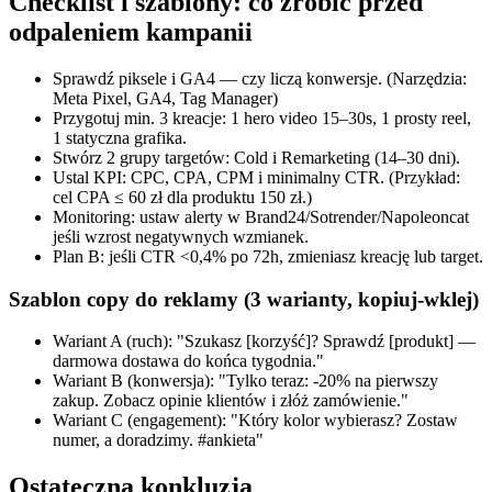
Checklist i szablony: co zrobić przed
odpaleniem kampanii
Sprawdź piksele i GA4 — czy liczą konwersje. (Narzędzia:
Meta Pixel, GA4, Tag Manager)
Przygotuj min. 3 kreacje: 1 hero video 15–30s, 1 prosty reel,
1 statyczna grafika.
Stwórz 2 grupy targetów: Cold i Remarketing (14–30 dni).
Ustal KPI: CPC, CPA, CPM i minimalny CTR. (Przykład:
cel CPA ≤ 60 zł dla produktu 150 zł.)
Monitoring: ustaw alerty w Brand24/Sotrender/Napoleoncat
jeśli wzrost negatywnych wzmianek.
Plan B: jeśli CTR <0,4% po 72h, zmieniasz kreację lub target.
Szablon copy do reklamy (3 warianty, kopiuj‑wklej)
Wariant A (ruch): "Szukasz [korzyść]? Sprawdź [produkt] —
darmowa dostawa do końca tygodnia."
Wariant B (konwersja): "Tylko teraz: -20% na pierwszy
zakup. Zobacz opinie klientów i złóż zamówienie."
Wariant C (engagement): "Który kolor wybierasz? Zostaw
numer, a doradzimy. #ankieta"
Ostateczna konkluzja