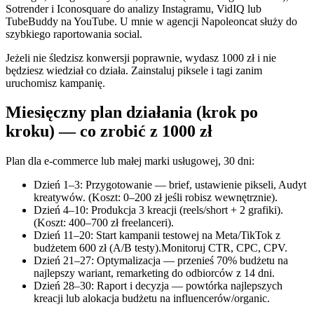
Sotrender i Iconosquare do analizy Instagramu, VidIQ lub
TubeBuddy na YouTube. U mnie w agencji Napoleoncat służy do
szybkiego raportowania social.
Jeżeli nie śledzisz konwersji poprawnie, wydasz 1000 zł i nie
będziesz wiedział co działa. Zainstaluj piksele i tagi zanim
uruchomisz kampanię.
Miesięczny plan działania (krok po
kroku) — co zrobić z 1000 zł
Plan dla e‑commerce lub małej marki usługowej, 30 dni:
Dzień 1–3: Przygotowanie — brief, ustawienie pikseli, Audyt
kreatywów. (Koszt: 0–200 zł jeśli robisz wewnętrznie).
Dzień 4–10: Produkcja 3 kreacji (reels/short + 2 grafiki).
(Koszt: 400–700 zł freelanceri).
Dzień 11–20: Start kampanii testowej na Meta/TikTok z
budżetem 600 zł (A/B testy).Monitoruj CTR, CPC, CPV.
Dzień 21–27: Optymalizacja — przenieś 70% budżetu na
najlepszy wariant, remarketing do odbiorców z 14 dni.
Dzień 28–30: Raport i decyzja — powtórka najlepszych
kreacji lub alokacja budżetu na influencerów/organic.