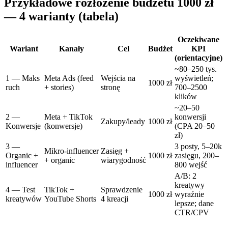
Przykładowe rozłożenie budżetu 1000 zł
— 4 warianty (tabela)
Oczekiwane
Wariant
Kanały
Cel
Budżet
KPI
(orientacyjne)
~80–250 tys.
1 — Maks
Meta Ads (feed
Wejścia na
wyświetleń;
1000 zł
ruch
+ stories)
stronę
700–2500
klików
~20–50
2 —
Meta + TikTok
konwersji
Zakupy/leady
1000 zł
Konwersje
(konwersje)
(CPA 20–50
zł)
3 —
3 posty, 5–20k
Mikro‑influencer
Zasięg +
Organic +
1000 zł
zasięgu, 200–
+ organic
wiarygodność
influencer
800 wejść
A/B: 2
kreatywy
4 — Test
TikTok +
Sprawdzenie
1000 zł
wyraźnie
kreatywów
YouTube Shorts
4 kreacji
lepsze; dane
CTR/CPV