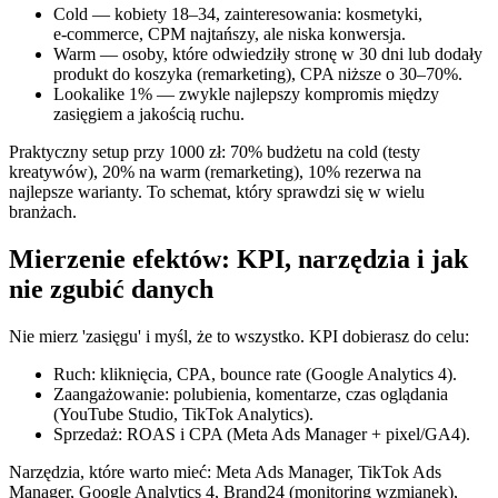
Cold — kobiety 18–34, zainteresowania: kosmetyki,
e‑commerce, CPM najtańszy, ale niska konwersja.
Warm — osoby, które odwiedziły stronę w 30 dni lub dodały
produkt do koszyka (remarketing), CPA niższe o 30–70%.
Lookalike 1% — zwykle najlepszy kompromis między
zasięgiem a jakością ruchu.
Praktyczny setup przy 1000 zł: 70% budżetu na cold (testy
kreatywów), 20% na warm (remarketing), 10% rezerwa na
najlepsze warianty. To schemat, który sprawdzi się w wielu
branżach.
Mierzenie efektów: KPI, narzędzia i jak
nie zgubić danych
Nie mierz 'zasięgu' i myśl, że to wszystko. KPI dobierasz do celu:
Ruch: kliknięcia, CPA, bounce rate (Google Analytics 4).
Zaangażowanie: polubienia, komentarze, czas oglądania
(YouTube Studio, TikTok Analytics).
Sprzedaż: ROAS i CPA (Meta Ads Manager + pixel/GA4).
Narzędzia, które warto mieć: Meta Ads Manager, TikTok Ads
Manager, Google Analytics 4, Brand24 (monitoring wzmianek),