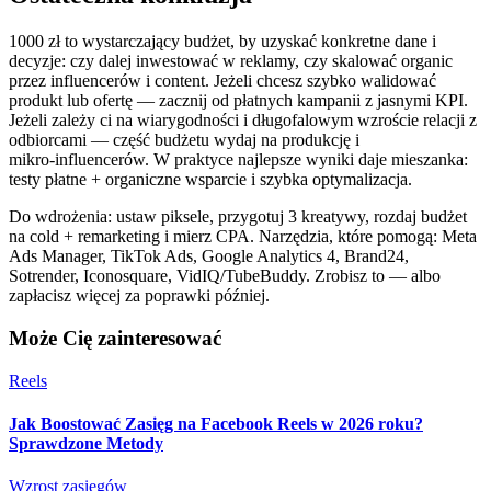
1000 zł to wystarczający budżet, by uzyskać konkretne dane i
decyzje: czy dalej inwestować w reklamy, czy skalować organic
przez influencerów i content. Jeżeli chcesz szybko walidować
produkt lub ofertę — zacznij od płatnych kampanii z jasnymi KPI.
Jeżeli zależy ci na wiarygodności i długofalowym wzroście relacji z
odbiorcami — część budżetu wydaj na produkcję i
mikro‑influencerów. W praktyce najlepsze wyniki daje mieszanka:
testy płatne + organiczne wsparcie i szybka optymalizacja.
Do wdrożenia: ustaw piksele, przygotuj 3 kreatywy, rozdaj budżet
na cold + remarketing i mierz CPA. Narzędzia, które pomogą: Meta
Ads Manager, TikTok Ads, Google Analytics 4, Brand24,
Sotrender, Iconosquare, VidIQ/TubeBuddy. Zrobisz to — albo
zapłacisz więcej za poprawki później.
Może Cię zainteresować
Reels
Jak Boostować Zasięg na Facebook Reels w 2026 roku?
Sprawdzone Metody
Wzrost zasięgów