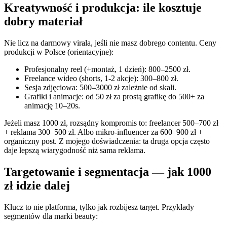
Kreatywność i produkcja: ile kosztuje
dobry materiał
Nie licz na darmowy virala, jeśli nie masz dobrego contentu. Ceny
produkcji w Polsce (orientacyjne):
Profesjonalny reel (+montaż, 1 dzień): 800–2500 zł.
Freelance wideo (shorts, 1‑2 akcje): 300–800 zł.
Sesja zdjęciowa: 500–3000 zł zależnie od skali.
Grafiki i animacje: od 50 zł za prostą grafikę do 500+ za
animację 10–20s.
Jeżeli masz 1000 zł, rozsądny kompromis to: freelancer 500–700 zł
+ reklama 300–500 zł. Albo mikro‑influencer za 600–900 zł +
organiczny post. Z mojego doświadczenia: ta druga opcja często
daje lepszą wiarygodność niż sama reklama.
Targetowanie i segmentacja — jak 1000
zł idzie dalej
Klucz to nie platforma, tylko jak rozbijesz target. Przykłady
segmentów dla marki beauty: