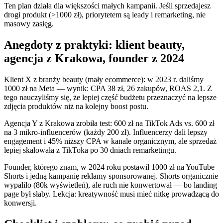
Ten plan działa dla większości małych kampanii. Jeśli sprzedajesz
drogi produkt (>1000 zł), priorytetem są leady i remarketing, nie
masowy zasięg.
Anegdoty z praktyki: klient beauty,
agencja z Krakowa, founder z 2024
Klient X z branży beauty (mały ecommerce): w 2023 r. daliśmy
1000 zł na Meta — wynik: CPA 38 zł, 26 zakupów, ROAS 2,1. Z
tego nauczyliśmy się, że lepiej część budżetu przeznaczyć na lepsze
zdjęcia produktów niż na kolejny boost postu.
Agencja Y z Krakowa zrobiła test: 600 zł na TikTok Ads vs. 600 zł
na 3 mikro‑influencerów (każdy 200 zł). Influencerzy dali lepszy
engagement i 45% niższy CPA w kanale organicznym, ale sprzedaż
lepiej skalowała z TikToka po 30 dniach remarketingu.
Founder, którego znam, w 2024 roku postawił 1000 zł na YouTube
Shorts i jedną kampanię reklamy sponsorowanej. Shorts organicznie
wypaliło (80k wyświetleń), ale ruch nie konwertował — bo landing
page był słaby. Lekcja: kreatywność musi mieć nitkę prowadzącą do
konwersji.