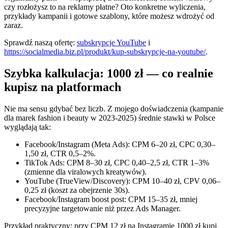
czy rozłożysz to na reklamy płatne? Oto konkretne wyliczenia,
przykłady kampanii i gotowe szablony, które możesz wdrożyć od
zaraz.
Sprawdź naszą ofertę:
subskrypcje YouTube
i
https://socialmedia.biz.pl/produkt/kup-subskrypcje-na-youtube/
.
Szybka kalkulacja: 1000 zł — co realnie
kupisz na platformach
Nie ma sensu gdybać bez liczb. Z mojego doświadczenia (kampanie
dla marek fashion i beauty w 2023-2025) średnie stawki w Polsce
wyglądają tak:
Facebook/Instagram (Meta Ads): CPM 6–20 zł, CPC 0,30–
1,50 zł, CTR 0,5–2%.
TikTok Ads: CPM 8–30 zł, CPC 0,40–2,5 zł, CTR 1–3%
(zmienne dla viralowych kreatywów).
YouTube (TrueView/Discovery): CPM 10–40 zł, CPV 0,06–
0,25 zł (koszt za obejrzenie 30s).
Facebook/Instagram boost post: CPM 15–35 zł, mniej
precyzyjne targetowanie niż przez Ads Manager.
Przykład praktyczny: przy CPM 12 zł na Instagramie 1000 zł kupi