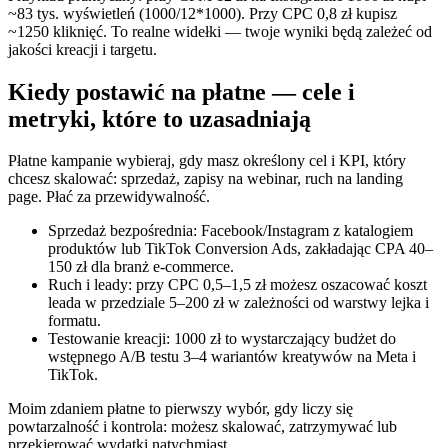
~83 tys. wyświetleń (1000/12*1000). Przy CPC 0,8 zł kupisz
~1250 kliknięć. To realne widełki — twoje wyniki będą zależeć od
jakości kreacji i targetu.
Kiedy postawić na płatne — cele i
metryki, które to uzasadniają
Płatne kampanie wybieraj, gdy masz określony cel i KPI, który
chcesz skalować: sprzedaż, zapisy na webinar, ruch na landing
page. Płać za przewidywalność.
Sprzedaż bezpośrednia: Facebook/Instagram z katalogiem
produktów lub TikTok Conversion Ads, zakładając CPA 40–
150 zł dla branż e‑commerce.
Ruch i leady: przy CPC 0,5–1,5 zł możesz oszacować koszt
leada w przedziale 5–200 zł w zależności od warstwy lejka i
formatu.
Testowanie kreacji: 1000 zł to wystarczający budżet do
wstępnego A/B testu 3–4 wariantów kreatywów na Meta i
TikTok.
Moim zdaniem płatne to pierwszy wybór, gdy liczy się
powtarzalność i kontrola: możesz skalować, zatrzymywać lub
przekierować wydatki natychmiast.