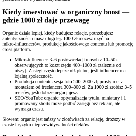
Kiedy inwestować w organiczny boost —
gdzie 1000 zł daje przewagę
Organic działa lepiej, kiedy budujesz relacje, potrzebujesz
autentyczności i masz długi lej. 1000 zł możesz użyć na
mikro‑influencerów, produkcję jakościowego contentu lub promocję
cross-platform.
Mikro‑influencer: 3–6 postów/relacji u osób z 10–50k
obserwujących to koszt rzędu 400–1000 zł (zależnie od
niszy). Zasięgi często lepsze niż płatne, jeśli influencer ma
lojalną społeczność.
Produkcja contentu: sesja foto 500–2000 zł; prosty reel z
montażem od freelancera 300–800 zł. Za 1000 zł zrobisz 3–5
reelsów, jeśli dobrze negocjujesz.
SEO/YouTube organic: optymalizacja tytułu, miniatury i 1
promowany shorts może podbić zasięgi bez reklam, ale
wymaga czasu.
Słowem: organic jest tańszy w złotówkach za relację, droższy w
czasie i ryzyku nieprzewidywalności efektów.